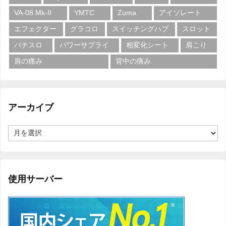
VA-08 Mk-II
YMTC
Zuma
アイソレート
エフェクター
グラコロ
スイッチングハブ
スロット
パチスロ
パワーサプライ
相変化シート
肩こり
肩の痛み
背中の痛み
アーカイブ
ア
ー
カ
イ
ブ
使用サーバー