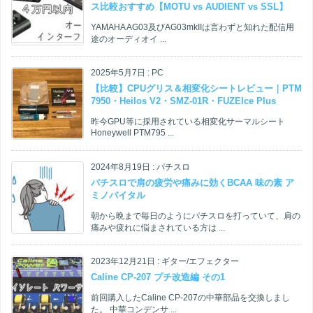
ス比較おすすめ【MOTU vs AUDIENT vs SSL】
YAMAHA AG03及びAG03mkIIは言わずと知れた配信用
途のオーディオイ ...
2025年5月7日
:
PC
【比較】CPUグリス＆相変化シートレビュー｜PTM
7950・Heilos V2・SMZ-01R・FUZEIce Plus
昨今GPU等に採用されている相変化サーマルシート
Honeywell PTM795 ...
2024年8月19日
:
パチスロ
パチスロで肩の疲労や痛みに効くBCAA 味の素 ア
ミノバイタル
朝から晩まで毎日のようにパチスロを打っていて、肩の
痛みや疲れに悩まされている方は ...
2023年12月21日
:
ギター/エフェクター
Caline CP-207 プチ改造編 その1
前回購入したCaline CP-207の中華部品を交換しまし
た。 中華コンデンサ ...