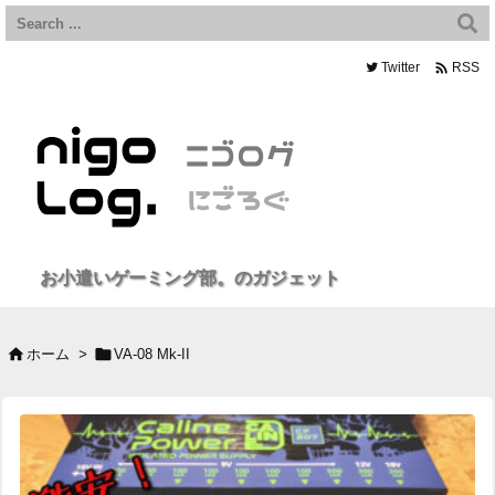

Twitter
RSS
お小遣いゲーミング部。のガジェット


ホーム
>
VA-08 Mk-II