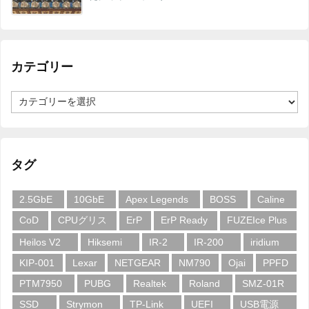
カテゴリー
カ
テ
ゴ
リ
ー
タグ
2.5GbE
10GbE
Apex Legends
BOSS
Caline
CoD
CPUグリス
ErP
ErP Ready
FUZEIce Plus
Heilos V2
Hiksemi
IR-2
IR-200
iridium
KIP-001
Lexar
NETGEAR
NM790
Ojai
PPFD
PTM7950
PUBG
Realtek
Roland
SMZ-01R
SSD
Strymon
TP-Link
UEFI
USB電源