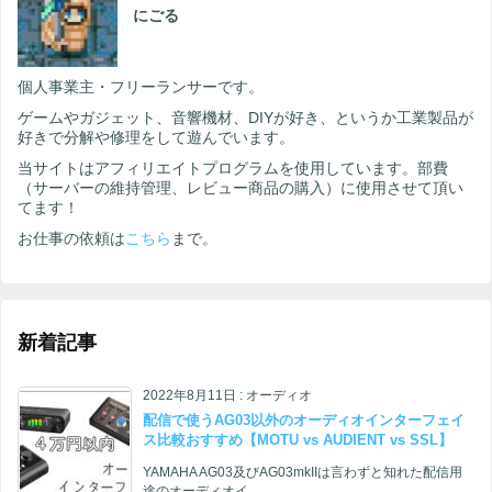
にごる
個人事業主・フリーランサーです。
ゲームやガジェット、音響機材、DIYが好き、というか工業製品が
好きで分解や修理をして遊んでいます。
当サイトはアフィリエイトプログラムを使用しています。部費
（サーバーの維持管理、レビュー商品の購入）に使用させて頂い
てます！
お仕事の依頼は
こちら
まで。
新着記事
2022年8月11日
:
オーディオ
配信で使うAG03以外のオーディオインターフェイ
ス比較おすすめ【MOTU vs AUDIENT vs SSL】
YAMAHA AG03及びAG03mkIIは言わずと知れた配信用
途のオーディオイ ...