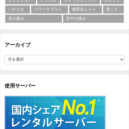
エフェクター
グラコロ
スイッチングハブ
スロット
パチスロ
パワーサプライ
相変化シート
肩こり
肩の痛み
背中の痛み
アーカイブ
ア
ー
カ
イ
ブ
使用サーバー