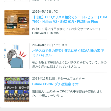
2025年5月7日
:
PC
【比較】CPUグリス＆相変化シートレビュー｜PTM
7950・Heilos V2・SMZ-01R・FUZEIce Plus
昨今GPU等に採用されている相変化サーマルシート
Honeywell PTM795 ...
2024年8月19日
:
パチスロ
パチスロで肩の疲労や痛みに効くBCAA 味の素 ア
ミノバイタル
朝から晩まで毎日のようにパチスロを打っていて、肩の
痛みや疲れに悩まされている方は ...
2023年12月21日
:
ギター/エフェクター
Caline CP-207 プチ改造編 その1
前回購入したCaline CP-207の中華部品を交換しまし
た。 中華コンデンサ ...