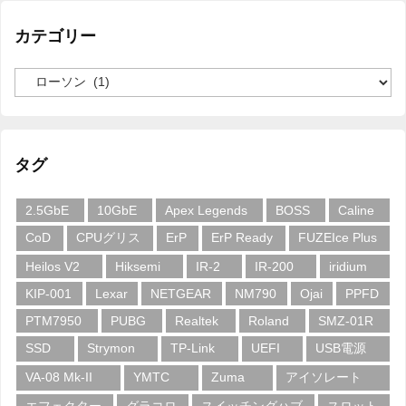
カテゴリー
カ
テ
ゴ
リ
ー
タグ
2.5GbE
10GbE
Apex Legends
BOSS
Caline
CoD
CPUグリス
ErP
ErP Ready
FUZEIce Plus
Heilos V2
Hiksemi
IR-2
IR-200
iridium
KIP-001
Lexar
NETGEAR
NM790
Ojai
PPFD
PTM7950
PUBG
Realtek
Roland
SMZ-01R
SSD
Strymon
TP-Link
UEFI
USB電源
VA-08 Mk-II
YMTC
Zuma
アイソレート