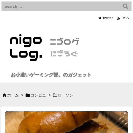

Twitter
RSS
お小遣いゲーミング部。のガジェット



ホーム
>
コンビニ
>
ローソン